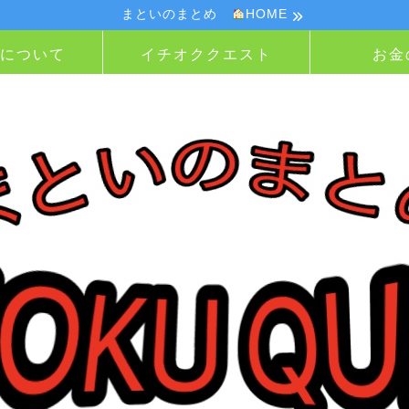
まといのまとめ
HOME
Nについて
イチオククエスト
お金