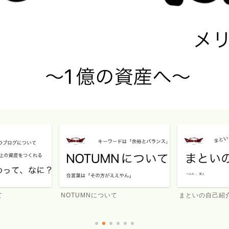
まといの自己紹介
春乃冬夏(社長ち