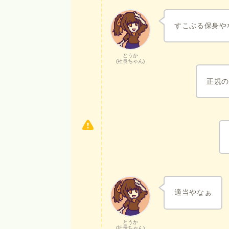
すこぶる保身や
とうか
(社長ちゃん)
正規
適当やなぁ
とうか
(社長ちゃん)