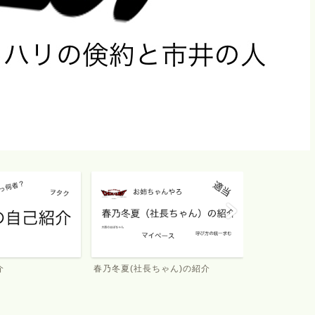
イチオククエスト
介
春乃冬夏(社長ちゃん)の紹介
イチオククエ