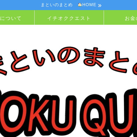
まといのまとめ
HOME
Nについて
イチオククエスト
お金