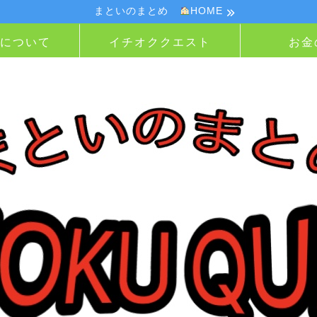
まといのまとめ
HOME
Nについて
イチオククエスト
お金