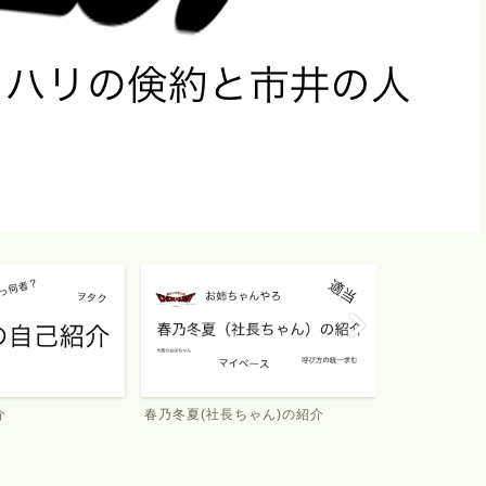
イチオククエスト
介
春乃冬夏(社長ちゃん)の紹介
イチオククエ