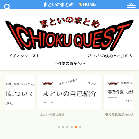
まといのまとめ
HOME
て
まといの自己紹介
春乃冬夏(社長ちゃん)の