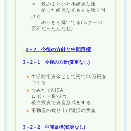
＝ 鉄のまといと小綺麗な服
拾った綺麗な光もんを張り付
ける
めっちゃ輝いてる(スターの
原石だったんだね)
3－2 今後の方針と中間目標
3－2－1 今後の方針(変更なし)
生活防衛資金として円で50万円を
つくる
つみたてNISA
ロボアド系×2つ
積立投資で資産形成をする
不動産の繰り上げ返済の実施
3－2－2 中間目標(変更なし)