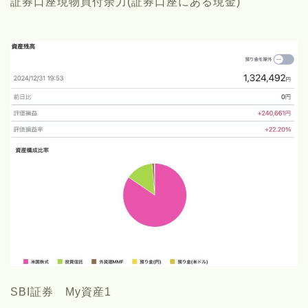
証券口座現物買付余力(証券口座にある現金)
SBI証券 My資産1