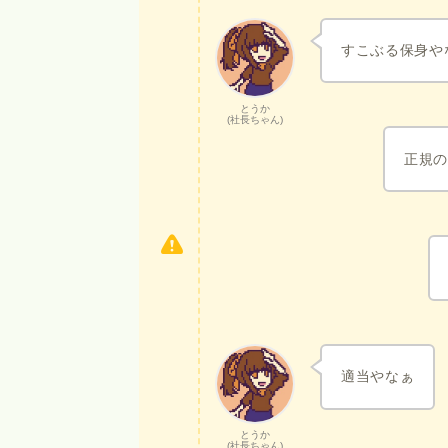
すこぶる保身や
とうか
(社長ちゃん)
正規
適当やなぁ
とうか
(社長ちゃん)