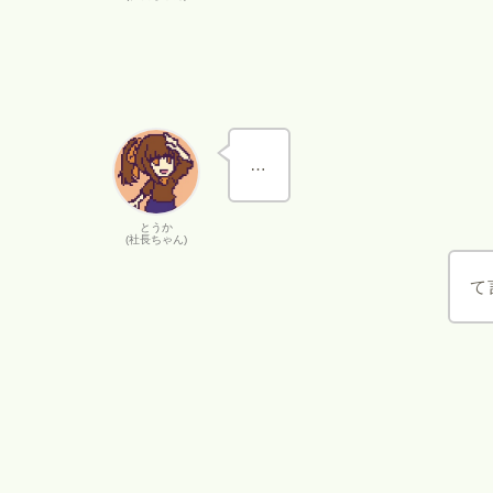
…
とうか
(社長ちゃん)
て