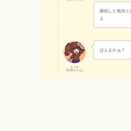
継続した勉強と
よ
ほんまかぁ？
とうか
(社長ちゃん)