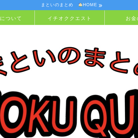
まといのまとめ
HOME
Nについて
イチオククエスト
お金