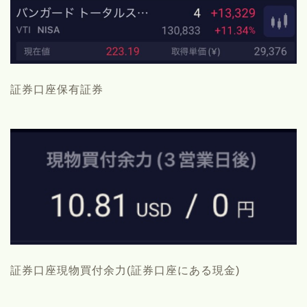
証券口座保有証券
証券口座現物買付余力(証券口座にある現金)